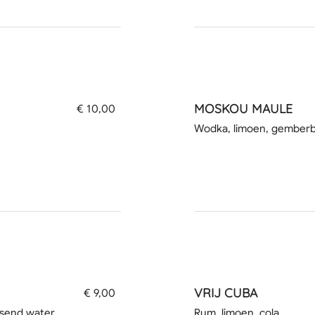
MOSKOU MAULE
€ 10,00
Wodka, limoen, gemberb
VRIJ CUBA
€ 9,00
uisend water
Rum, limoen, cola