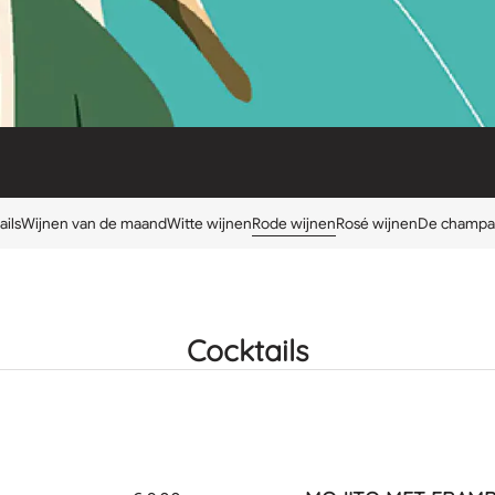
ils
Wijnen van de maand
Witte wijnen
Rode wijnen
Rosé wijnen
De champa
Cocktails