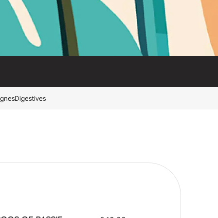
gnes
Digestives