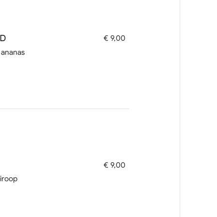
ND
€ 9,00
 ananas
€ 9,00
siroop