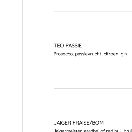
TEO PASSIE
Prosecco, passievrucht, citroen, gin
JAIGER FRAISE/BOM
Jaigermeister, aardbei of red bull, br