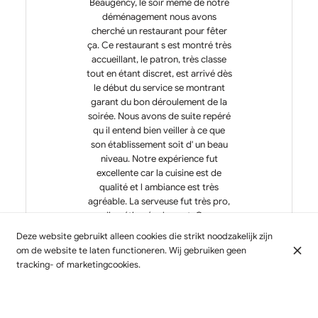
Beaugency, le soir même de notre
déménagement nous avons
cherché un restaurant pour fêter
ça. Ce restaurant s est montré très
accueillant, le patron, très classe
tout en étant discret, est arrivé dès
le début du service se montrant
garant du bon déroulement de la
soirée. Nous avons de suite repéré
qu il entend bien veiller à ce que
son établissement soit d' un beau
niveau. Notre expérience fut
excellente car la cuisine est de
qualité et l ambiance est très
agréable. La serveuse fut très pro,
en discrétion également. Ce sera
très certainement une expérience
Deze website gebruikt alleen cookies die strikt noodzakelijk zijn
que nous renouvellerons.
om de website te laten functioneren. Wij gebruiken geen
Apparemment il y a un étage que
tracking- of marketingcookies.
nous ne manquerons pas d investir.
Un lundi soir à Beaugency nous
fûmes contents de dîner en qualité.
Décor harmonieux ce qui ne gâche